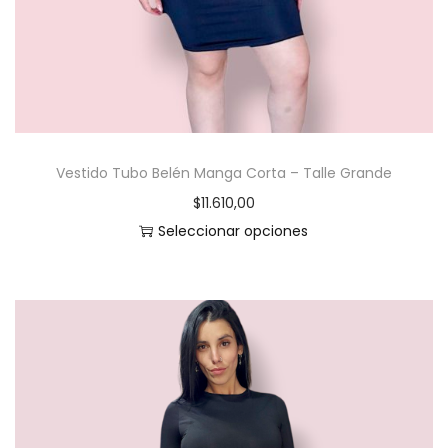
Vestido Tubo Belén Manga Corta – Talle Grande
$
11.610,00
Seleccionar opciones
E
s
t
e
p
r
o