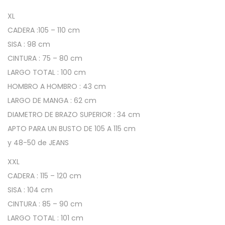
e
XL
l
CADERA :105 – 110 cm
é
SISA : 98 cm
n
CINTURA : 75 – 80 cm
M
LARGO TOTAL : 100 cm
a
HOMBRO A HOMBRO : 43 cm
n
LARGO DE MANGA : 62 cm
g
DIAMETRO DE BRAZO SUPERIOR : 34 cm
a
APTO PARA UN BUSTO DE 105 A 115 cm
L
y 48-50 de JEANS
a
XXL
r
CADERA : 115 – 120 cm
g
SISA : 104 cm
a
CINTURA : 85 – 90 cm
-
LARGO TOTAL : 101 cm
T