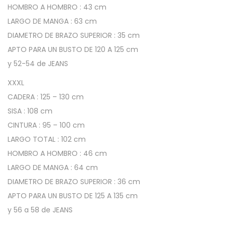
HOMBRO A HOMBRO : 43 cm
a
LARGO DE MANGA : 63 cm
l
DIAMETRO DE BRAZO SUPERIOR : 35 cm
l
APTO PARA UN BUSTO DE 120 A 125 cm
e
y 52-54 de JEANS
G
r
XXXL
a
CADERA : 125 – 130 cm
n
SISA : 108 cm
d
CINTURA : 95 – 100 cm
e
LARGO TOTAL : 102 cm
c
HOMBRO A HOMBRO : 46 cm
a
LARGO DE MANGA : 64 cm
n
DIAMETRO DE BRAZO SUPERIOR : 36 cm
t
APTO PARA UN BUSTO DE 125 A 135 cm
i
y 56 a 58 de JEANS
d