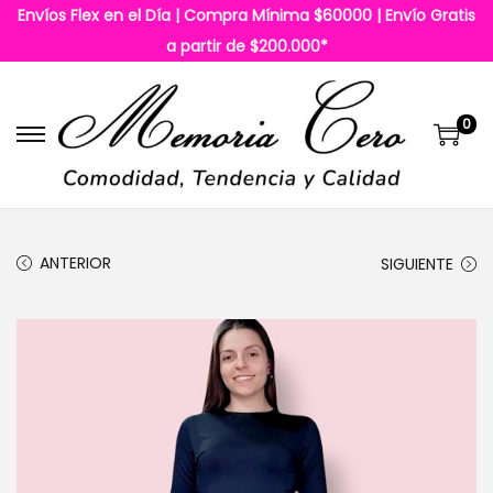
Envíos Flex en el Día | Compra Mínima $60000 | Envío Gratis
a partir de $200.000*
0
S
S
a
a
l
l
t
t
ANTERIOR
SIGUIENTE
a
a
r
r
a
a
l
l
a
c
n
o
a
n
v
t