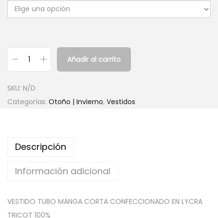
Añadir al carrito
V
e
SKU:
N/D
s
Categorías:
Otoño | Invierno
,
Vestidos
t
i
d
Descripción
o
T
Información adicional
u
b
VESTIDO TUBO MANGA CORTA CONFECCIONADO EN LYCRA
o
TRICOT 100%
B