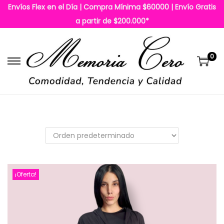
Envíos Flex en el Día | Compra Mínima $60000 | Envío Gratis
a partir de $200.000*
0
S
S
a
a
l
l
t
t
a
a
r
r
a
a
l
l
¡Oferta!
a
c
n
o
a
n
v
t