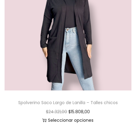
e
e
g
n
a
i
c
d
i
o
ó
n
Spolverino Saco Largo de Lanilla – Talles chicos
E
E
$
24.321,00
$
15.808,00
l
l
Seleccionar opciones
E
p
p