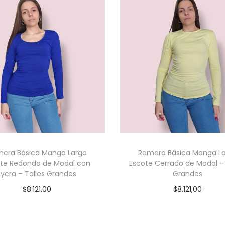
era Básica Manga Larga
Remera Básica Manga L
te Redondo de Modal con
Escote Cerrado de Modal – 
Lycra – Talles Grandes
Grandes
$
8.121,00
$
8.121,00
Seleccionar opciones
Seleccionar opcion
E
E