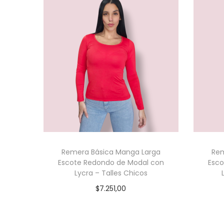
Remera Básica Manga Larga
Rem
Escote Redondo de Modal con
Esco
Lycra – Talles Chicos
$
7.251,00
Seleccionar opciones
E