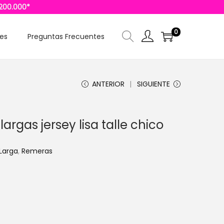
$200.000*
0
les
Preguntas Frecuentes
ANTERIOR
SIGUIENTE
gas jersey lisa talle chico
Larga
,
Remeras