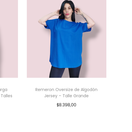
arga
Remeron Oversize de Algodón
Talles
Jersey – Talle Grande
$
8.398,00
Seleccionar opciones
es
E
s