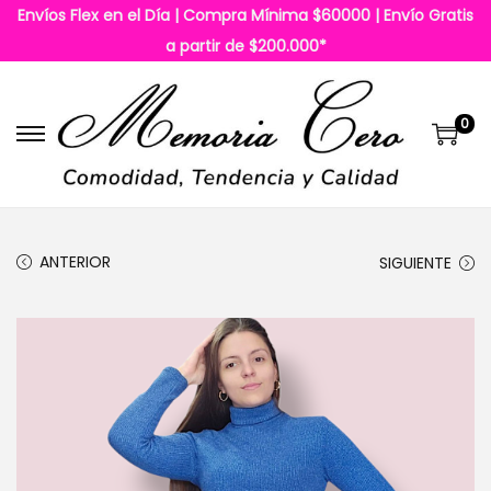
Envíos Flex en el Día | Compra Mínima $60000 | Envío Gratis
a partir de $200.000*
0
S
S
a
a
l
l
t
t
ANTERIOR
SIGUIENTE
a
a
r
r
a
a
l
l
a
c
n
o
a
n
v
t