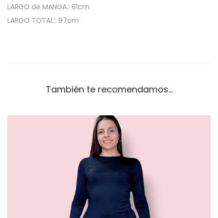
d
LARGO de MANGA:: 61cm
a
LARGO TOTAL:: 97cm
d
También te recomendamos…