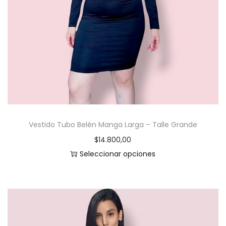
Vestido Tubo Belén Manga Larga – Talle Grande
$
14.800,00
Seleccionar opciones
E
s
t
e
p