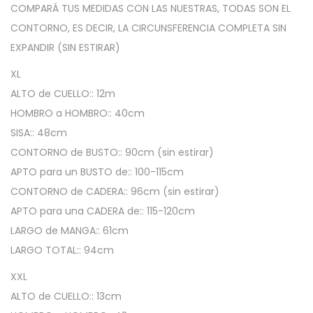
d
COMPARÁ TUS MEDIDAS CON LAS NUESTRAS, TODAS SON EL
e
CONTORNO, ES DECIR, LA CIRCUNSFERENCIA COMPLETA SIN
M
EXPANDIR (SIN ESTIRAR)
o
XL
r
ALTO de CUELLO:: 12m
l
HOMBRO a HOMBRO:: 40cm
e
SISA:: 48cm
y
CONTORNO de BUSTO:: 90cm (sin estirar)
L
APTO para un BUSTO de:: 100-115cm
a
CONTORNO de CADERA:: 96cm (sin estirar)
n
APTO para una CADERA de:: 115-120cm
i
LARGO de MANGA:: 61cm
l
LARGO TOTAL:: 94cm
l
a
XXL
-
ALTO de CUELLO:: 13cm