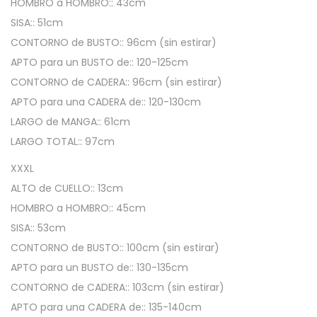
T
HOMBRO a HOMBRO:: 43cm
a
SISA:: 51cm
l
CONTORNO de BUSTO:: 96cm (sin estirar)
l
APTO para un BUSTO de:: 120-125cm
e
CONTORNO de CADERA:: 96cm (sin estirar)
G
APTO para una CADERA de:: 120-130cm
r
LARGO de MANGA:: 61cm
a
LARGO TOTAL:: 97cm
n
XXXL
d
ALTO de CUELLO:: 13cm
e
HOMBRO a HOMBRO:: 45cm
c
SISA:: 53cm
a
CONTORNO de BUSTO:: 100cm (sin estirar)
n
APTO para un BUSTO de:: 130-135cm
t
CONTORNO de CADERA:: 103cm (sin estirar)
i
APTO para una CADERA de:: 135-140cm