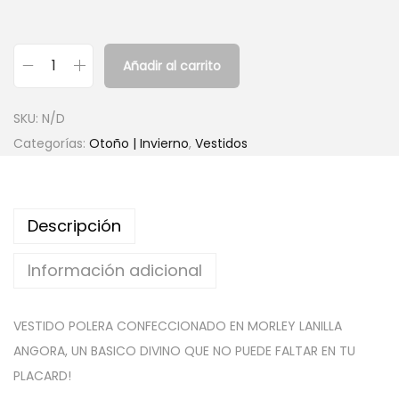
Añadir al carrito
V
e
SKU:
N/D
s
Categorías:
Otoño | Invierno
,
Vestidos
t
i
d
Descripción
o
P
Información adicional
o
l
VESTIDO POLERA CONFECCIONADO EN MORLEY LANILLA
e
ANGORA, UN BASICO DIVINO QUE NO PUEDE FALTAR EN TU
r
PLACARD!
a