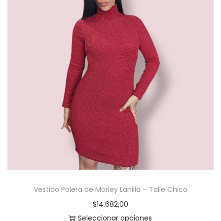
r
o
d
u
c
t
o
t
i
e
n
e
m
Vestido Polera de Morley Lanilla – Talle Chico
ú
$
14.682,00
l
Seleccionar opciones
t