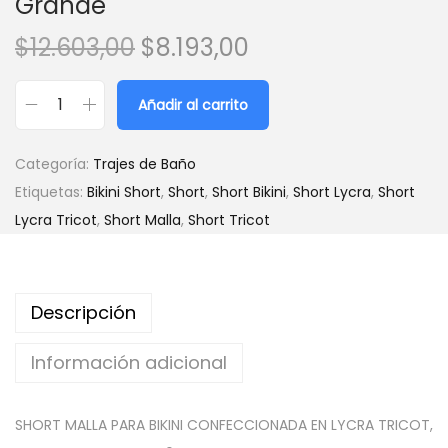
Grande
E
E
$
12.603,00
$
8.193,00
l
l
p
p
Añadir al carrito
S
r
r
h
e
e
Categoría:
Trajes de Baño
o
c
c
Etiquetas:
Bikini Short
,
Short
,
Short Bikini
,
Short Lycra
,
Short
r
i
i
Lycra Tricot
,
Short Malla
,
Short Tricot
t
o
o
M
o
a
a
r
c
Descripción
l
i
t
l
g
u
Información adicional
a
i
a
L
n
l
SHORT MALLA PARA BIKINI CONFECCIONADA EN LYCRA TRICOT,
y
a
e