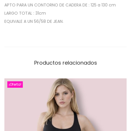
a
APTO PARA UN CONTORNO DE CADERA DE : 125 a 130 cm
n
LARGO TOTAL : 31cm
d
EQUIVALE A UN 56/58 DE JEAN.
e
c
a
n
t
Productos relacionados
i
d
a
¡Oferta!
d