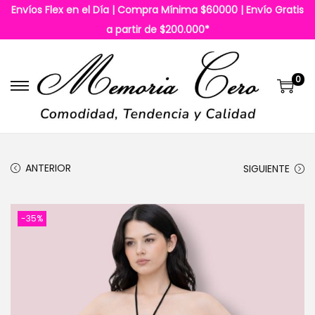
Envíos Flex en el Día | Compra Mínima $60000 | Envío Gratis
a partir de $200.000*
0
S
S
a
a
l
l
t
t
ANTERIOR
SIGUIENTE
a
a
r
r
a
a
-35%
l
l
a
c
n
o
a
n
v
t