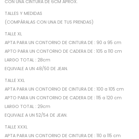
CON UNA CINTURA DE 6CM APROX.
c
l
s
r
e
:
TALLES Y MEDIDAS
a
r
$
(COMPÁRALAS CON UNA DE TUS PRENDAS)
T
a
8
TALLE XL
r
:
.
APTA PARA UN CONTORNO DE CINTURA DE : 90 a 95 cm
i
$
1
APTO PARA UN CONTORNO DE CADERA DE : 105 a 110 cm
c
1
9
LARGO TOTAL : 28cm
o
2
3
EQUIVALE A UN 48/50 DE JEAN.
t
.
,
T
TALLE XXL
6
0
a
APTA PARA UN CONTORNO DE CINTURA DE : 100 a 105 cm
0
0
l
APTO PARA UN CONTORNO DE CADERA DE : 115 a 120 cm
3
.
l
LARGO TOTAL : 29cm
,
e
EQUIVALE A UN 52/54 DE JEAN.
0
G
0
TALLE XXXL
r
.
APTA PARA UN CONTORNO DE CINTURA DE : 110 a 115 cm