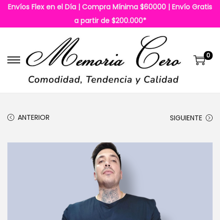
Envíos Flex en el Día | Compra Mínima $60000 | Envío Gratis
a partir de $200.000*
0
S
S
a
a
l
l
t
t
ANTERIOR
SIGUIENTE
a
a
r
r
a
a
l
l
a
c
n
o
a
n
v
t