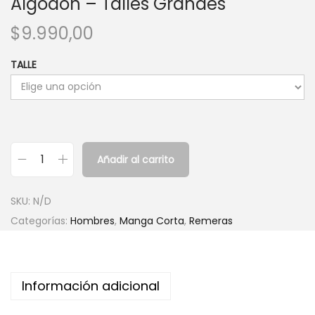
Algodon – Talles Grandes
$
9.990,00
TALLE
Añadir al carrito
R
e
SKU:
N/D
m
Categorías:
Hombres
,
Manga Corta
,
Remeras
e
r
o
Información adicional
n
M