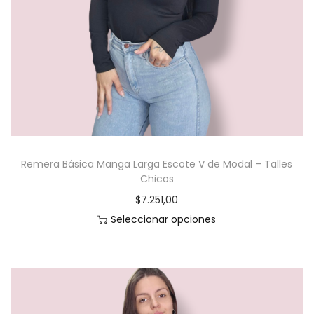
l
g
o
d
o
n
-
T
Remera Básica Manga Larga Escote V de Modal – Talles
a
Chicos
l
$
7.251,00
l
Seleccionar opciones
e
E
s
s
G
t
r
e
a