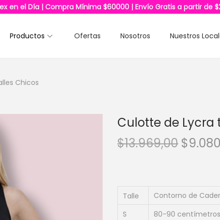
lex en el Día | Compra Mínima $60000 | Envío Gratis a partir de 
Productos
Ofertas
Nosotros
Nuestros Loca
alles Chicos
Culotte de Lycra t
E
$
13.969,00
$
9.080
l
p
r
e
Contorno de Cade
Talle
c
S
80-90 centímetro