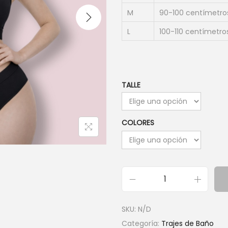
i
M
90-100 centímetro
o
o
L
100-110 centímetro
r
i
g
TALLE
i
n
a
COLORES
l
e
r
a
C
:
u
$
SKU:
N/D
l
1
Categoría:
Trajes de Baño