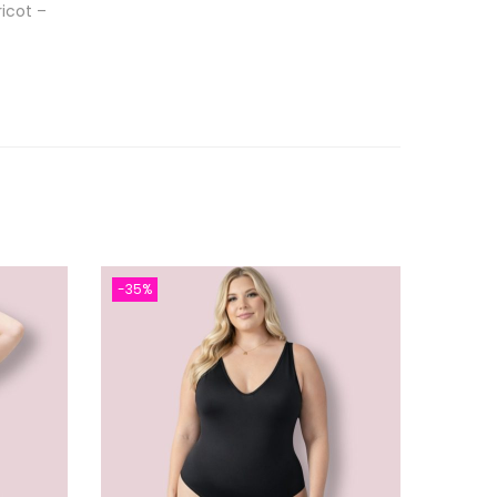
icot –
es
-35%