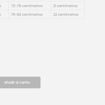
i
s
72-78 centímetros
21 centímetros
o
a
s
76-82 centímetros
22 centímetros
c
t
u
a
l
e
s
:
$
9
Añadir al carrito
.
0
8