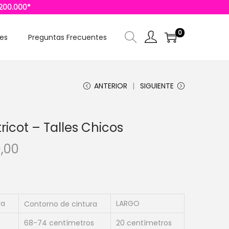
$200.000*
0
les
Preguntas Frecuentes
ANTERIOR
SIGUIENTE
ricot – Talles Chicos
E
,00
l
p
r
e
ra
LARGO
Contorno de cintura
c
s
68-74 centímetros
20 centímetros