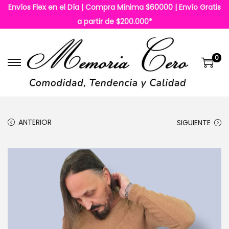
Envíos Flex en el Día | Compra Mínima $60000 | Envío Gratis
a partir de $200.000*
0
S
S
a
a
l
l
t
t
ANTERIOR
SIGUIENTE
a
a
r
r
a
a
l
l
a
c
n
o
a
n
v
t