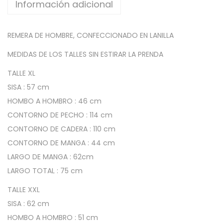
Información adicional
z
o
REMERA DE HOMBRE, CONFECCIONADO EN LANILLA
c
o
MEDIDAS DE LOS TALLES SIN ESTIRAR LA PRENDA
n
TALLE XL
P
SISA : 57 cm
u
HOMBO A HOMBRO : 46 cm
ñ
CONTORNO DE PECHO : 114 cm
o
CONTORNO DE CADERA : 110 cm
-
CONTORNO DE MANGA : 44 cm
T
LARGO DE MANGA : 62cm
a
LARGO TOTAL : 75 cm
l
l
TALLE XXL
e
SISA : 62 cm
s
HOMBO A HOMBRO : 51 cm