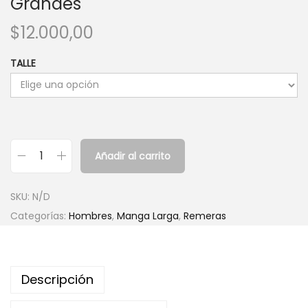
Grandes
$
12.000,00
TALLE
Añadir al carrito
S
w
SKU:
N/D
e
Categorías:
Hombres
,
Manga Larga
,
Remeras
t
e
r
Descripción
B
u