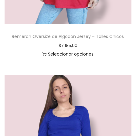
Remeron Oversize de Algodón Jersey – Talles Chicos
$
7.185,00
Seleccionar opciones
E
s
t
e
p
r
o
d
u