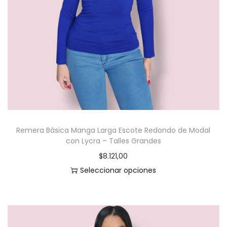
c
t
o
t
i
e
n
e
m
Remera Básica Manga Larga Escote Redondo de Modal
ú
con Lycra – Talles Grandes
l
$
8.121,00
t
Seleccionar opciones
i
E
p
s
l
t
e
e