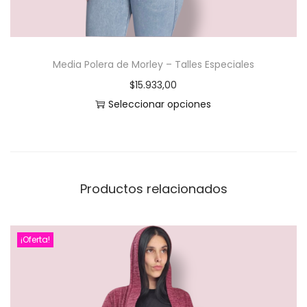
n
e
m
Media Polera de Morley – Talles Especiales
ú
$
15.933,00
l
Seleccionar opciones
t
E
i
s
p
t
l
e
e
Productos relacionados
p
s
r
v
o
a
¡Oferta!
d
r
u
i
c
a