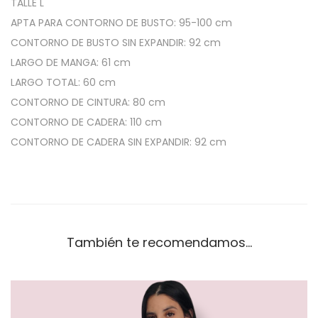
c
TALLE L
o
APTA PARA CONTORNO DE BUSTO: 95-100 cm
s
CONTORNO DE BUSTO SIN EXPANDIR: 92 cm
c
LARGO DE MANGA: 61 cm
a
LARGO TOTAL: 60 cm
n
CONTORNO DE CINTURA: 80 cm
t
CONTORNO DE CADERA: 110 cm
i
CONTORNO DE CADERA SIN EXPANDIR: 92 cm
d
a
d
También te recomendamos…