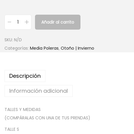
Añadir al carrito
M
e
SKU:
N/D
d
Categorías:
Media Poleras
,
Otoño | Invierno
i
a
P
Descripción
o
l
Información adicional
e
r
TALLES Y MEDIDAS
a
(COMPÁRALAS CON UNA DE TUS PRENDAS)
d
e
TALLE S