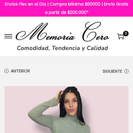
Envíos Flex en el Día | Compra Mínima $60000 | Envío Gratis
a partir de $200.000*
0
S
S
a
a
l
l
t
t
ANTERIOR
SIGUIENTE
a
a
r
r
a
a
l
l
a
c
n
o
a
n
v
t