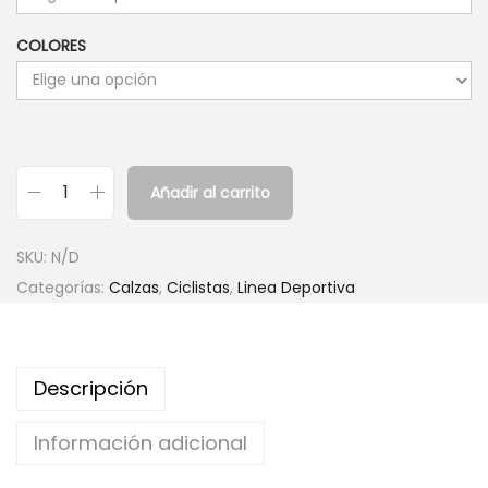
COLORES
Añadir al carrito
C
a
SKU:
N/D
l
Categorías:
Calzas
,
Ciclistas
,
Linea Deportiva
z
a
C
Descripción
i
c
Información adicional
l
i