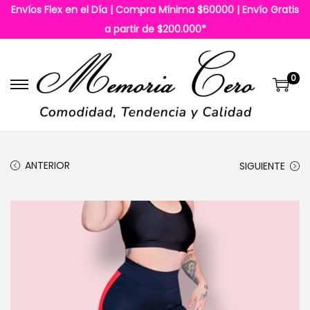
Envíos Flex en el Día | Compra Mínima $60000 | Envío Gratis
a partir de $200.000*
0
S
S
a
a
l
l
t
t
ANTERIOR
SIGUIENTE
a
a
r
r
a
a
l
l
a
c
n
o
a
n
v
t