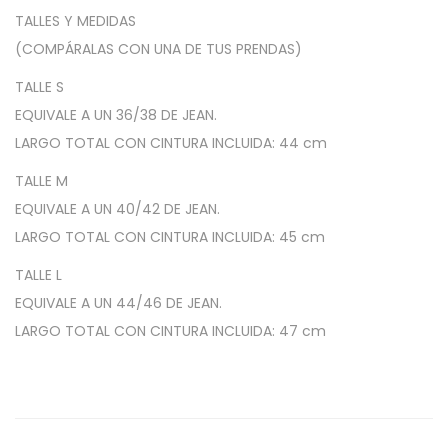
TALLES Y MEDIDAS
s
(COMPÁRALAS CON UNA DE TUS PRENDAS)
t
a
TALLE S
C
EQUIVALE A UN 36/38 DE JEAN.
o
LARGO TOTAL CON CINTURA INCLUIDA: 44 cm
m
TALLE M
b
EQUIVALE A UN 40/42 DE JEAN.
i
LARGO TOTAL CON CINTURA INCLUIDA: 45 cm
n
a
TALLE L
d
EQUIVALE A UN 44/46 DE JEAN.
a
LARGO TOTAL CON CINTURA INCLUIDA: 47 cm
d
e
L
y