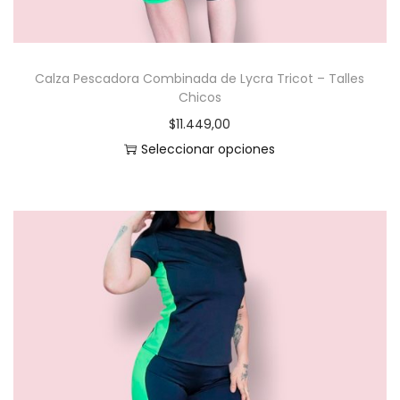
C
h
i
Calza Pescadora Combinada de Lycra Tricot – Talles
c
Chicos
o
$
11.449,00
s
Seleccionar opciones
c
E
a
s
n
t
t
e
i
p
d
r
a
o
d
d
u
c