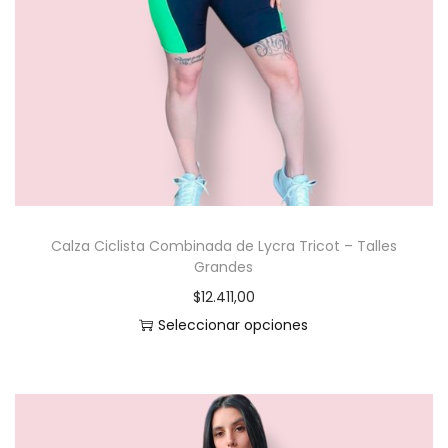
t
o
t
i
e
n
e
m
Calza Ciclista Combinada de Lycra Tricot – Talles
ú
Grandes
l
$
12.411,00
t
Seleccionar opciones
i
E
p
s
l
t
e
e
s